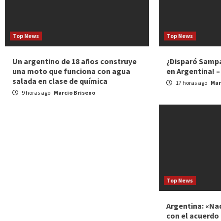
Top News
Top News
Un argentino de 18 años construye
¿Disparó Sampa
una moto que funciona con agua
en Argentina! 
salada en clase de química
17 horas ago
Mar
9 horas ago
Marcio Briseno
Top News
Argentina: «Na
con el acuerdo 