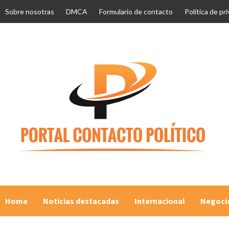
Skip
Sobre nosotras
DMCA
Formulario de contacto
Política de pr
to
content
Home
Noticias destacadas
Internacional
Negoci