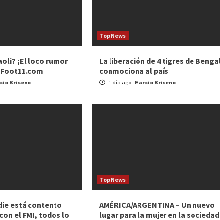
Top News
oli? ¡El loco rumor
La liberación de 4 tigres de Benga
– Foot11.com
conmociona al país
cio Briseno
1 día ago
Marcio Briseno
Top News
die está contento
AMÉRICA/ARGENTINA – Un nuevo
con el FMI, todos lo
lugar para la mujer en la sociedad