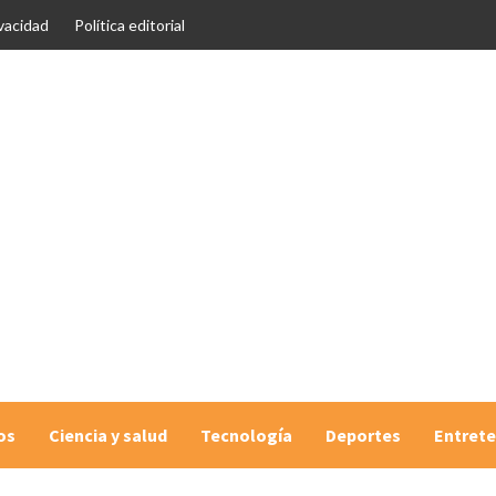
ivacidad
Política editorial
os
Ciencia y salud
Tecnología
Deportes
Entret