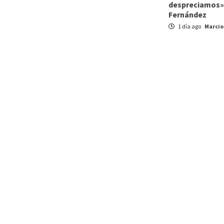
despreciamos»,
Fernández
1 día ago
Marcio