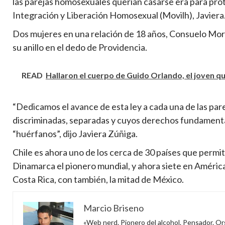
las parejas homosexuales querían casarse era para prote
Integración y Liberación Homosexual (Movilh), Javiera
Dos mujeres en una relación de 18 años, Consuelo Mor
su anillo en el dedo de Providencia.
READ
Hallaron el cuerpo de Guido Orlando, el joven qu
“Dedicamos el avance de esta ley a cada una de las pare
discriminadas, separadas y cuyos derechos fundamental
“huérfanos”, dijo Javiera Zúñiga.
Chile es ahora uno de los cerca de 30 países que permi
Dinamarca el pionero mundial, y ahora siete en América
Costa Rica, con también, la mitad de México.
Marcio Briseno
«Web nerd. Pionero del alcohol. Pensador. Org