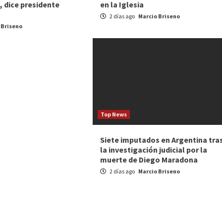
 dice presidente
en la Iglesia
2 días ago
Marcio Briseno
 Briseno
Top News
Siete imputados en Argentina tra
la investigación judicial por la
muerte de Diego Maradona
2 días ago
Marcio Briseno