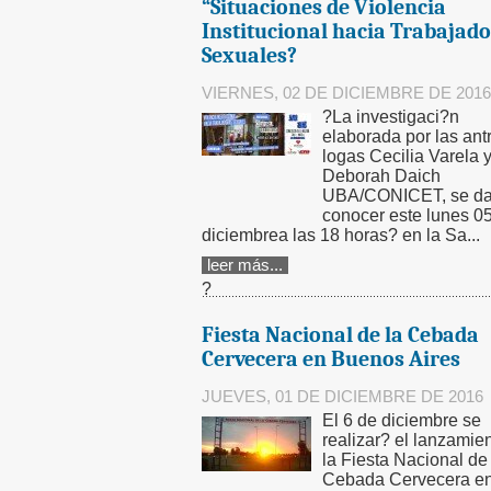
“Situaciones de Violencia
Institucional hacia Trabajad
Sexuales?
VIERNES, 02 DE DICIEMBRE DE 2016
?La investigaci?n
elaborada por las ant
logas Cecilia Varela 
Deborah Daich
UBA/CONICET, se da
conocer este lunes 0
diciembrea las 18 horas? en la Sa...
leer más...
?
Fiesta Nacional de la Cebada
Cervecera en Buenos Aires
JUEVES, 01 DE DICIEMBRE DE 2016
El 6 de diciembre se
realizar? el lanzamie
la Fiesta Nacional de 
Cebada Cervecera e