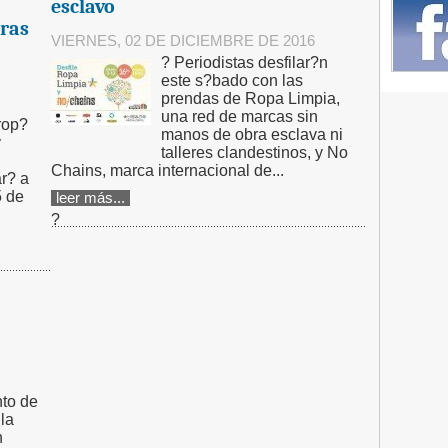
esclavo
oras
VIERNES, 02 DE DICIEMBRE DE 2016
? Periodistas desfilar?n
este s?bado con las
prendas de Ropa Limpia,
una red de marcas sin
rop?
manos de obra esclava ni
y
talleres clandestinos, y No
Chains, marca internacional de...
r? a
5 de
leer más...
?
nto de
la
n