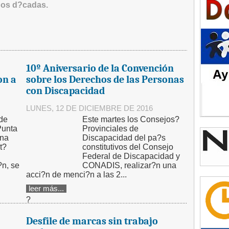
dos d?cadas.
10º Aniversario de la Convención
on a
sobre los Derechos de las Personas
con Discapacidad
LUNES, 12 DE DICIEMBRE DE 2016
de
Este martes los Consejos?
Punta
Provinciales de
una
Discapacidad del pa?s
t?
constitutivos del Consejo
Federal de Discapacidad y
?n, se
CONADIS, realizar?n una
acci?n de menci?n a las 2...
leer más...
?
Desfile de marcas sin trabajo