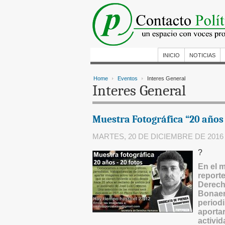
INICIO
NOTICIAS
Home
Eventos
Interes General
Interes General
Muestra Fotográfica “20 años –
MARTES, 20 DE DICIEMBRE DE 2016
?
En el m
reporte
Derech
Bonaer
periodi
aportar
activid