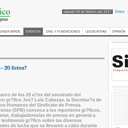
sábado 04 de febrero del 2017
Entrar
ONDA VERDE
EVENTOS
ONG Y FUNDACIONES
LEGISLATIVAS
OPINIÓN
 20 fotos?
arco de los 20 a?os del asesinato del
ro gr?fico Jos? Luis Cabezas, la Secretar?a de
os Humanos del Sindicato de Prensa
ense (SPB) convoca a los reporteros gr?ficos,
stas, trabajadores/as de prensa en general a
 testimonio gr?fico sobre las diversas
ades de lucha que se llevaron a cabo durante