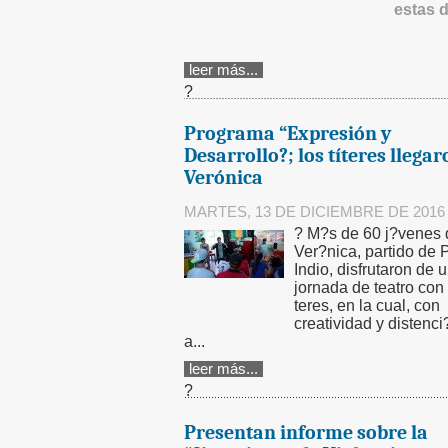
estas 
leer más...
?
Programa “Expresión y
Desarrollo?; los títeres llegar
Verónica
MARTES, 13 DE DICIEMBRE DE 2016
? M?s de 60 j?venes 
Ver?nica, partido de 
Indio, disfrutaron de 
jornada de teatro con 
teres, en la cual, con
creatividad y distenci
a...
leer más...
?
Presentan informe sobre la